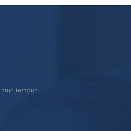
?
it mod tempor
.