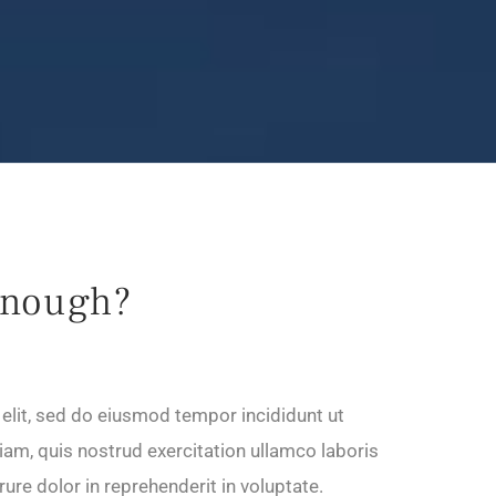
Enough?
elit, sed do eiusmod tempor incididunt ut
am, quis nostrud exercitation ullamco laboris
ure dolor in reprehenderit in voluptate.