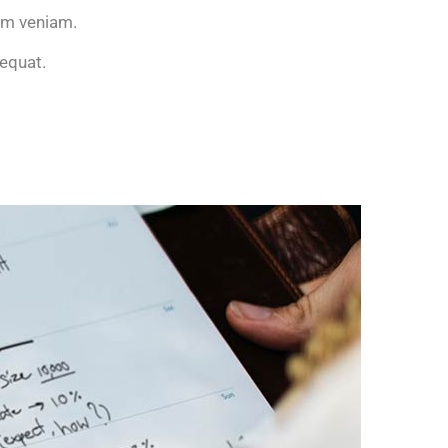
im veniam.
sequat.