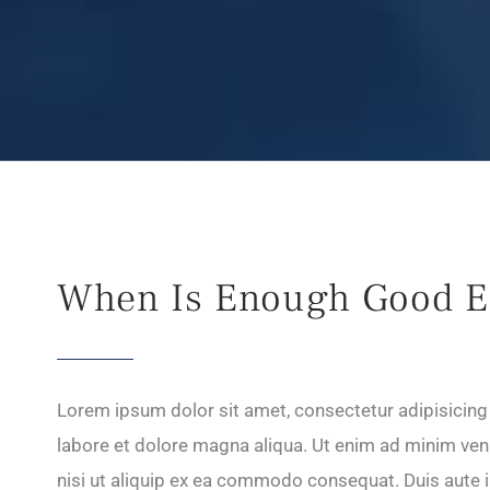
When Is Enough Good 
Lorem ipsum dolor sit amet, consectetur adipisicing 
labore et dolore magna aliqua. Ut enim ad minim veni
nisi ut aliquip ex ea commodo consequat. Duis aute ir