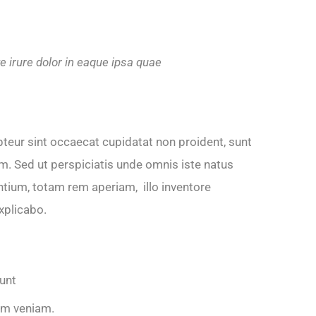
 irure dolor in eaque ipsa quae
epteur sint occaecat cupidatat non proident, sunt
rum. Sed ut perspiciatis unde omnis iste natus
tium, totam rem aperiam, illo inventore
explicabo.
dunt
im veniam.