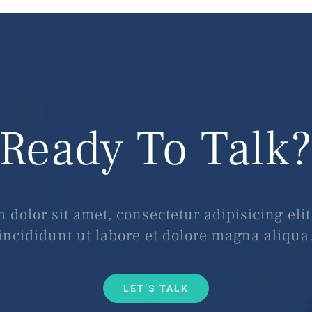
Ready To Talk
dolor sit amet, consectetur adipisicing el
incididunt ut labore et dolore magna aliqua
LET’S TALK